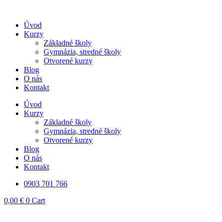
Preskočiť
na
Úvod
obsah
Kurzy
Základné školy
Gymnázia, stredné školy
Otvorené kurzy
Blog
O nás
Kontakt
Úvod
Kurzy
Základné školy
Gymnázia, stredné školy
Otvorené kurzy
Blog
O nás
Kontakt
0903 701 766
0,00
€
0
Cart