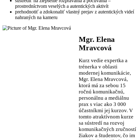
sústrediť na zlepšenie rozprávania a počúvania –
prostredníctvom veselých a autentických aktivít
prehodnotiť a zdokonaliť vlastný prejav z autentických videí
nahraných na kameru
Mgr. Elena
Mravcová
Kurz vedie expertka a
trénerka v oblasti
modernej komunikácie,
Mgr. Elena Mravcová,
ktorá má za sebou 15
ročnú komunikačnú,
personálnu a mediálnu
prax s viac ako 3 000
účastníkmi jej kurzov. V
tomto atraktívnom kurze
sa sústredí na rozvoj
komunikačných zručností
žiakov a študentov, čo im