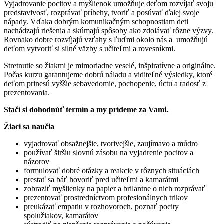
Vyjadrovanie pocitov a myšlienok umožňuje deťom rozvíjať svoju
predstavivosť, rozprávať príbehy, tvoriť a posúvať ďalej svoje
nápady. Vďaka dobrým komunikačným schopnostiam deti
nachádzajú riešenia a skúmajú spôsoby ako zdolávať rôzne výzvy.
Rovnako dobre rozvíjajú vzťahy s ľuďmi okolo nás a umožňujú
deťom vytvoriť si silné väzby s učiteľmi a rovesníkmi.
Stretnutie so žiakmi je mimoriadne veselé, inšpiratívne a originálne.
Počas kurzu garantujeme dobrú náladu a viditeľné výsledky, ktoré
deťom prinesú vyššie sebavedomie, pochopenie, úctu a radosť z
prezentovania.
Stačí si dohodnúť termín a my prídeme za Vami.
Žiaci sa naučia
vyjadrovať obsažnejšie, tvorivejšie, zaujímavo a múdro
používať širšiu slovnú zásobu na vyjadrenie pocitov a
názorov
formulovať dobré otázky a reakcie v rôznych situáciách
prestať sa báť hovoriť pred učiteľmi a kamarátmi
zobraziť myšlienky na papier a brilantne o nich rozprávať
prezentovať prostredníctvom profesionálnych trikov
preukázať empatiu v rozhovoroch, poznať pocity
spolužiakov, kamarátov